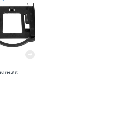
Baie de Lecteur
 5 Pack – Sans Outil
 de Montage de
ue Dur
CKET125PTP) – –
eul résultat