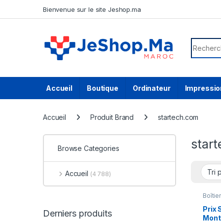
Skip to navigation
Skip to content
Bienvenue sur le site Jeshop.ma
Search f
Accueil
Boutique
Ordinateur
Impressio
Accueil
Produit Brand
startech.com
star
Browse Categories
Accueil
(4 788)
Boîtie
Prix 
Derniers produits
Mont