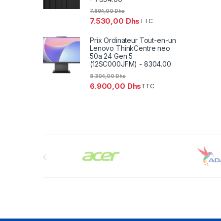
7.694,00
Dhs
7.530,00
Dhs
TTC
Prix Ordinateur Tout-en-un
Lenovo ThinkCentre neo
50a 24 Gen 5
(12SC000JFM) - 8304.00
8.304,00
Dhs
6.900,00
Dhs
TTC
Brands Carousel