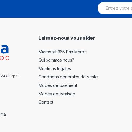
E
m
a
i
l
*
Laissez-nous vous aider
Microsoft 365 Prix Maroc
Qui sommes nous?
Mentions légales
4 et 7j/7 !
Conditions générales de vente
Modes de paiement
Modes de livraison
Contact
NCA.