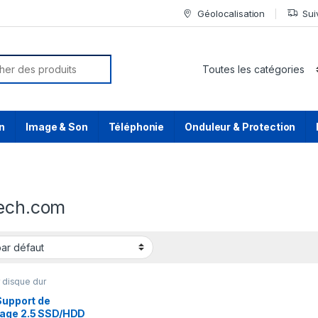
Géolocalisation
Sui
or:
n
Image & Son
Téléphonie
Onduleur & Protection
tech.com
r disque dur
Support de
age 2.5 SSD/HDD