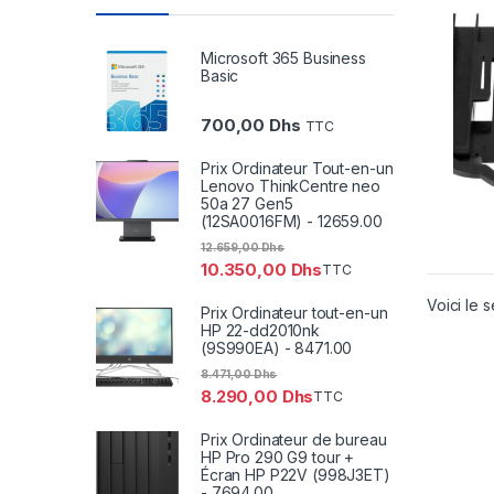
pour 
3.5 –
– Kit
Microsoft 365 Business
Disq
Basic
(BRA
700,00
Dhs
TTC
Prix Ordinateur Tout-en-un
Lenovo ThinkCentre neo
50a 27 Gen5
(12SA0016FM) - 12659.00
12.659,00
Dhs
10.350,00
Dhs
TTC
Voici le s
Prix Ordinateur tout-en-un
HP 22-dd2010nk
(9S990EA) - 8471.00
8.471,00
Dhs
8.290,00
Dhs
TTC
Prix Ordinateur de bureau
HP Pro 290 G9 tour +
Écran HP P22V (998J3ET)
- 7694.00