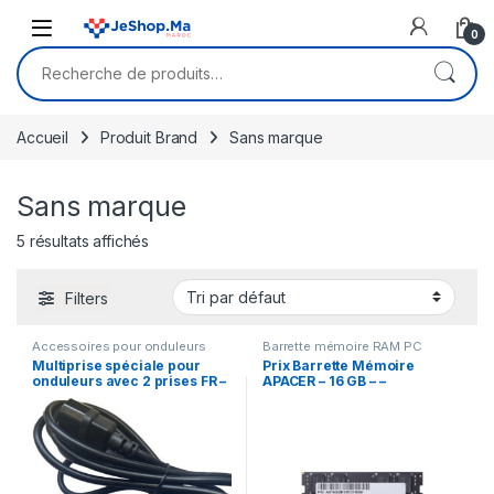
Skip to navigation
Skip to content
0
Recherche pour :
Accueil
Produit Brand
Sans marque
Sans marque
5 résultats affichés
Filters
Accessoires pour onduleurs
Barrette mémoire RAM PC
Multiprise spéciale pour
Prix Barrette Mémoire
onduleurs avec 2 prises FR –
APACER – 16 GB – –
extrémité du câble IEC C14