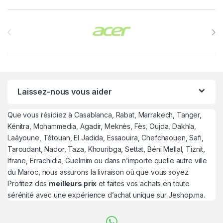
Brands Carousel
Laissez-nous vous aider
Que vous résidiez à Casablanca, Rabat, Marrakech, Tanger,
Kénitra, Mohammedia, Agadir, Meknès, Fès, Oujda, Dakhla,
Laâyoune, Tétouan, El Jadida, Essaouira, Chefchaouen, Safi,
Taroudant, Nador, Taza, Khouribga, Settat, Béni Mellal, Tiznit,
Ifrane, Errachidia, Guelmim ou dans n’importe quelle autre ville
du Maroc, nous assurons la livraison où que vous soyez.
Profitez des
meilleurs prix
et faites vos achats en toute
sérénité avec une expérience d’achat unique sur Jeshop.ma.