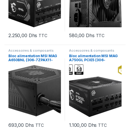
2.250,00
Dhs
580,00
Dhs
TTC
TTC
Accessoires & composants
Accessoires & composants
Bloc alimentation MSI MAG
Bloc alimentation MSI MAG
A650BNL (306-7ZPAX11-
A750GL PCIE5 (306-
809)
7ZP8B11-CE0)
693,00
Dhs
1.100,00
Dhs
TTC
TTC