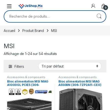
Skip to navigation
Skip to content
0
Recherche pour :
Accueil
Produit Brand
MSI
MSI
Affichage de 1–24 sur 54 résultats
Filters
Accessoires & composants
Accessoires & composants
Bloc alimentation MSI MAG
Bloc alimentation MSI MAG
A1000GL PCIE5 (306-
A550BN (306-7ZP2A11-CE0)
7ZP9B11-CE0)