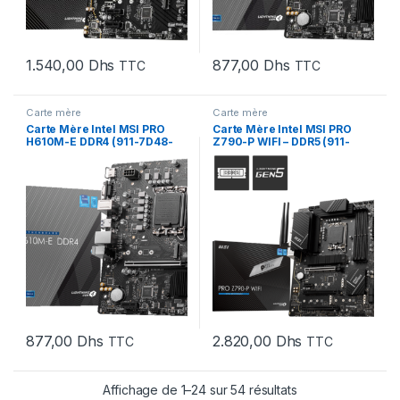
1.540,00
Dhs
877,00
Dhs
TTC
TTC
Carte mère
Carte mère
Carte Mère Intel MSI PRO
Carte Mère Intel MSI PRO
H610M-E DDR4 (911-7D48-
Z790-P WIFI – DDR5 (911-
038)
7E06-038)
877,00
Dhs
2.820,00
Dhs
TTC
TTC
Affichage de 1–24 sur 54 résultats