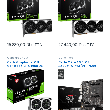
15.830,00
Dhs
27.440,00
Dhs
TTC
TTC
Carte graphique
Carte mère
Carte Graphique MSI
Carte Mère AMD MSI
GeForce® GTX 1650 D6
A520M-A PRO (911-7C96-
VENTUS XS OCV3 (912-V812-
031)
004)