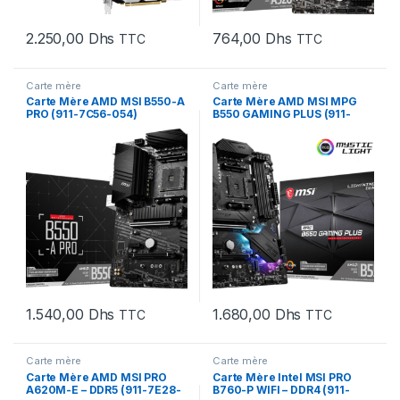
2.250,00
Dhs
764,00
Dhs
TTC
TTC
Carte mère
Carte mère
Carte Mère AMD MSI B550-A
Carte Mère AMD MSI MPG
PRO (911-7C56-054)
B550 GAMING PLUS (911-
7C56-031)
1.540,00
Dhs
1.680,00
Dhs
TTC
TTC
Carte mère
Carte mère
Carte Mère AMD MSI PRO
Carte Mère Intel MSI PRO
A620M-E – DDR5 (911-7E28-
B760-P WIFI – DDR4 (911-