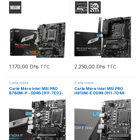
001)
7D98-037)
1.170,00
Dhs
2.250,00
Dhs
TTC
TTC
Carte mère
Carte mère
Carte Mère Intel MSI PRO
Carte Mère Intel MSI PRO
B760M-P – DDR5 (911-7E02-
H610M-E DDR4 (911-7D48-
009)
036)