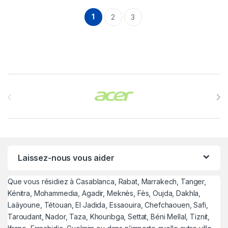
1
2
3
Brands Carousel
Laissez-nous vous aider
Que vous résidiez à Casablanca, Rabat, Marrakech, Tanger,
Kénitra, Mohammedia, Agadir, Meknès, Fès, Oujda, Dakhla,
Laâyoune, Tétouan, El Jadida, Essaouira, Chefchaouen, Safi,
Taroudant, Nador, Taza, Khouribga, Settat, Béni Mellal, Tiznit,