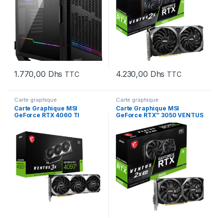
1.770,00
Dhs
4.230,00
Dhs
TTC
TTC
Carte graphique
Carte graphique
Carte Graphique MSI
Carte Graphique MSI
GeForce RTX 4060 TI
GeForce RTX™ 3050 VENTUS
VENTUS 3X 16G OC (912-
2X XS 8G OC (912-V809-
V517-013)
4287)