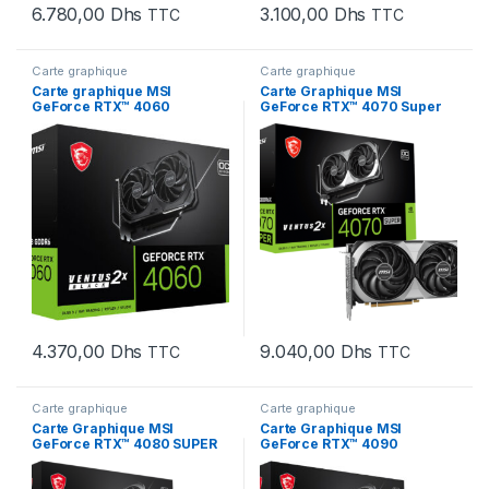
6.780,00
Dhs
3.100,00
Dhs
TTC
TTC
Carte graphique
Carte graphique
Carte graphique MSI
Carte Graphique MSI
GeForce RTX™ 4060
GeForce RTX™ 4070 Super
VENTUS 2X Noir 8G OC (912-
12G Ventus 2X OC (912-V513-
V516-004)
658)
4.370,00
Dhs
9.040,00
Dhs
TTC
TTC
Carte graphique
Carte graphique
Carte Graphique MSI
Carte Graphique MSI
GeForce RTX™ 4080 SUPER
GeForce RTX™ 4090
16G VENTUS 3X OC (912-
VENTUS 3X 24G (912-V510-
V511-221)
409)