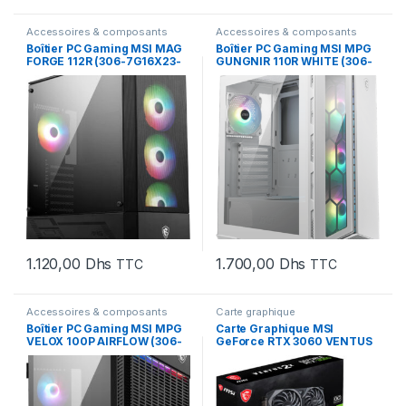
Accessoires & composants
Accessoires & composants
Boîtier PC Gaming MSI MAG
Boîtier PC Gaming MSI MPG
FORGE 112R (306-7G16X23-
GUNGNIR 110R WHITE (306-
809)
7G10W21-W57)
1.120,00
Dhs
1.700,00
Dhs
TTC
TTC
Accessoires & composants
Carte graphique
Boîtier PC Gaming MSI MPG
Carte Graphique MSI
VELOX 100P AIRFLOW (306-
GeForce RTX 3060 VENTUS
7G18P25-809)
2X 12G OC (912-V397-854)