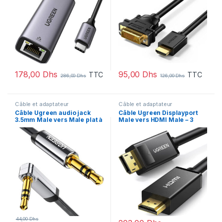
178,00
Dhs
95,00
Dhs
TTC
TTC
286,00
Dhs
126,00
Dhs
Câble et adaptateur
Câble et adaptateur
Câble Ugreen audio jack
Câble Ugreen Displayport
3.5mm Male vers Male plat à
Male vers HDMI Male – 3
angle Câble – 1.5 mètre
mètres (10203)
(10598)
44,00
Dhs