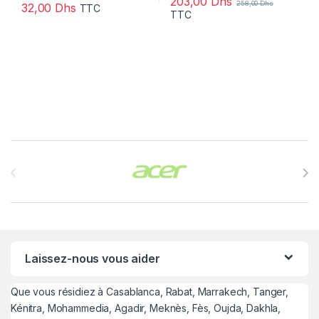
203,00
Dhs
258,00
Dhs
32,00
Dhs
TTC
TTC
Brands Carousel
Laissez-nous vous aider
Que vous résidiez à Casablanca, Rabat, Marrakech, Tanger,
Kénitra, Mohammedia, Agadir, Meknès, Fès, Oujda, Dakhla,